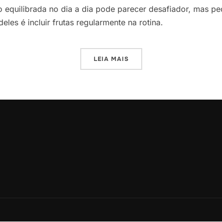
 equilibrada no dia a dia pode parecer desafiador, mas p
eles é incluir frutas regularmente na rotina.
LEIA MAIS