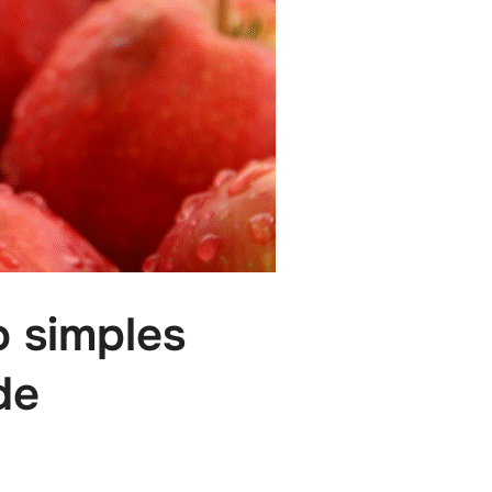
o simples
de