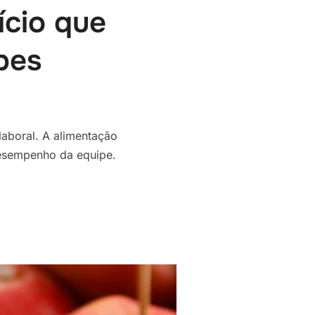
ício que
pes
laboral. A alimentação
desempenho da equipe.