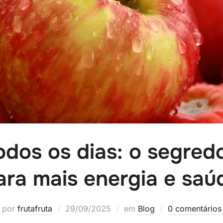
odos os dias: o segred
ara mais energia e saú
por
frutafruta
29/09/2025
em
Blog
0 comentários